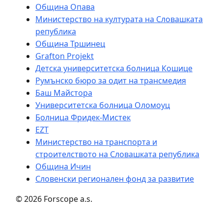
Община Опава
Министерство на културата на Словашката
република
Община Тршинец
Grafton Projekt
Детска университетска болница Кошице
Румънско бюро за одит на трансмедия
Баш Майстора
Университетска болница Оломоуц
Болница Фридек-Мистек
EZT
Министерство на транспорта и
строителството на Словашката република
Община Ичин
Словенски регионален фонд за развитие
© 2026 Forscope a.s.