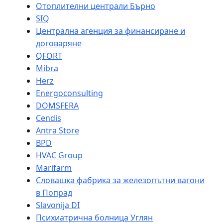
Отоплителни централи Бърно
SIQ
Централна агенция за финансиране и
договаряне
QFORT
Mibra
Herz
Energoconsulting
DOMSFERA
Cendis
Antra Store
BPD
HVAC Group
Marifarm
Словашка фабрика за железопътни вагони
в Попрад
Slavonija DI
Психиатрична болница Углян