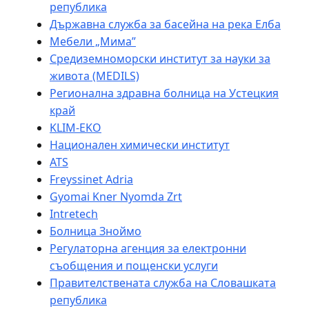
република
Държавна служба за басейна на река Елба
Мебели „Мима”
Средиземноморски институт за науки за
живота (MEDILS)
Регионална здравна болница на Устецкия
край
KLIM-EKO
Национален химически институт
ATS
Freyssinet Adria
Gyomai Kner Nyomda Zrt
Intretech
Болница Зноймо
Регулаторна агенция за електронни
съобщения и пощенски услуги
Правителствената служба на Словашката
република