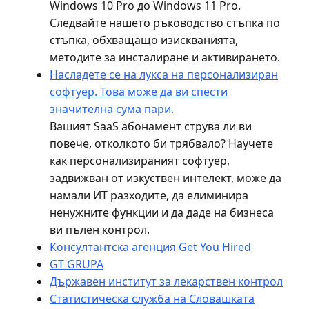
Windows 10 Pro до Windows 11 Pro.
Следвайте нашето ръководство стъпка по
стъпка, обхващащо изискванията,
методите за инсталиране и активирането.
Насладете се на лукса на персонализиран
софтуер. Това може да ви спести
значителна сума пари.
Вашият SaaS абонамент струва ли ви
повече, отколкото би трябвало? Научете
как персонализираният софтуер,
задвижван от изкуствен интелект, може да
намали ИТ разходите, да елиминира
ненужните функции и да даде на бизнеса
ви пълен контрол.
Консултантска агенция Get You Hired
GT GRUPA
Държавен институт за лекарствен контрол
Статистическа служба на Словашката