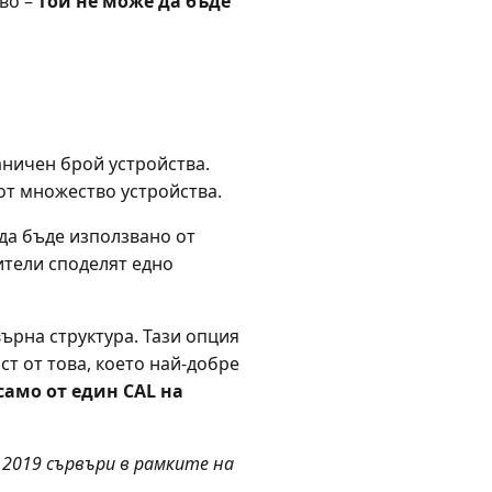
во –
той не може да бъде
аничен брой устройства.
 от множество устройства.
 да бъде използвано от
ители споделят едно
върна структура. Тази опция
ст от това, което най-добре
амо от един CAL на
r 2019 сървъри в рамките на