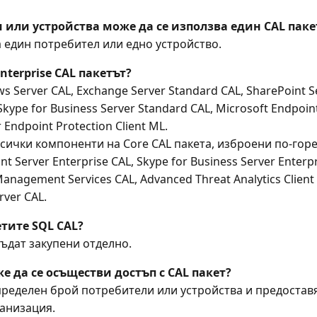
 или устройства може да се използва един CAL паке
а един потребител или едно устройство.
terprise CAL пакетът?
 Server CAL, Exchange Server Standard CAL, SharePoint Se
Skype for Business Server Standard CAL, Microsoft Endpoi
 Endpoint Protection Client ML.
сички компоненти на Core CAL пакета, изброени по-горе,
nt Server Enterprise CAL, Skype for Business Server Enter
 Management Services CAL, Advanced Threat Analytics Client
ver CAL.
тите SQL CAL?
ъдат закупени отделно.
е да се осъществи достъп с CAL пакет?
пределен брой потребители или устройства и предоставя
анизация.