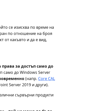
ойто се изисква по време на
иран по отношение на броя
 от какъвто и да е вид,
 права за достъп само до
п само до Windows Server
дновременно
(напр.
Core CAL
int Server 2019 и други).
различни сървърни продукти