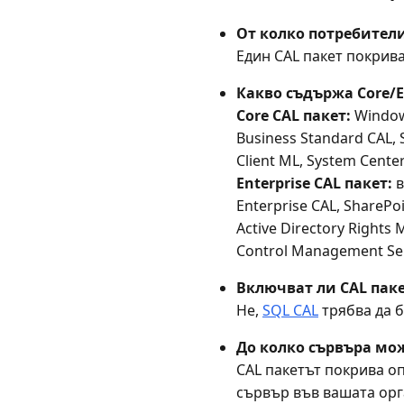
От колко потребители
Един CAL пакет покрив
Какво съдържа Core/En
Core CAL пакет:
Windows
Business Standard CAL, 
Client ML, System Center
Enterprise CAL пакет:
в
Enterprise CAL, SharePoi
Active Directory Rights
Control Management Ser
Включват ли CAL паке
Не,
SQL CAL
трябва да б
До колко сървъра мож
CAL пакетът покрива о
сървър във вашата орг