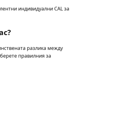
лентни индивидуални CAL за
ас?
динствената разлика между
изберете правилния за