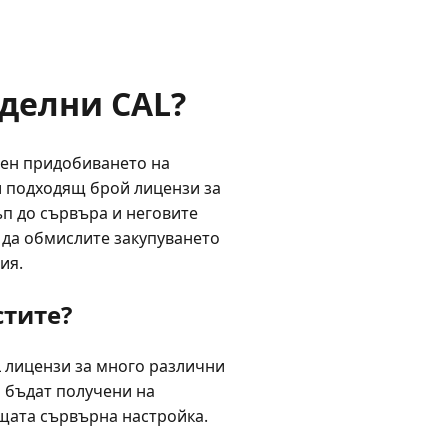
тделни CAL?
вен придобиването на
и подходящ брой лицензи за
ъп до сървъра и неговите
а да обмислите закупуването
ия.
стите?
L лицензи за много различни
а бъдат получени на
ъщата сървърна настройка.