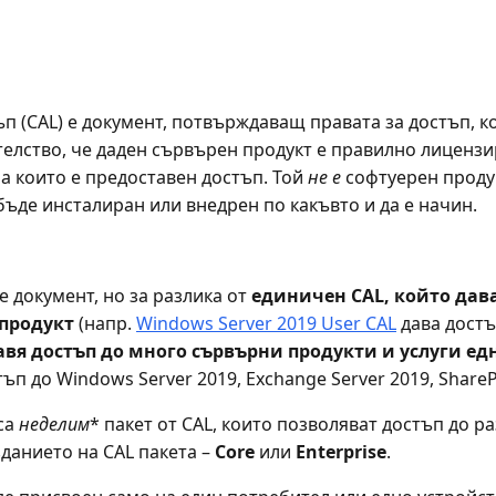
п (CAL) е документ, потвърждаващ правата за достъп, к
телство, че даден сървърен продукт е правилно лиценз
на които е предоставен достъп. Той
не е
софтуерен продукт
бъде инсталиран или внедрен по какъвто и да е начин.
е документ, но за разлика от
единичен CAL, който дава
 продукт
(напр.
Windows Server 2019 User CAL
дава достъ
авя достъп до много сървърни продукти и услуги е
ъп до Windows Server 2019, Exchange Server 2019, SharePo
са
неделим
* пакет от CAL, които позволяват достъп до 
изданието на CAL пакета –
Core
или
Enterprise
.