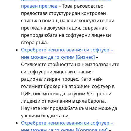
правен преглед
– Това ръководство
предоставя структуриран контролен
списък в помощ на юрисконсултите при
преглед на документация, свързана с
препродажбата на софтуерни лицензи
втора ръка.
Осребрете неизползвания си софтуер –
ние можем да го купим [Бизнес]
–
Отключете стойността на неизползваните
си софтуерни лицензи с нашия
рационализиран процес. Като най-
големият брокер на вторичен софтуер в
ЦИЕ, ние можем да закупим безсрочни
лицензи от компании в цяла Европа.
Научете как продажбата към нас може да
увеличи бюджета ви.
Осребрете неизползвания си софтуер –
ние можем да го купим [Корпорации]
–