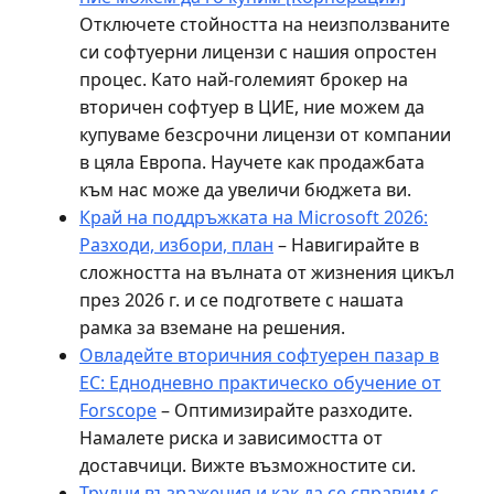
Отключете стойността на неизползваните
си софтуерни лицензи с нашия опростен
процес. Като най-големият брокер на
вторичен софтуер в ЦИЕ, ние можем да
купуваме безсрочни лицензи от компании
в цяла Европа. Научете как продажбата
към нас може да увеличи бюджета ви.
Край на поддръжката на Microsoft 2026:
Разходи, избори, план
– Навигирайте в
сложността на вълната от жизнения цикъл
през 2026 г. и се подгответе с нашата
рамка за вземане на решения.
Овладейте вторичния софтуерен пазар в
ЕС: Еднодневно практическо обучение от
Forscope
– Оптимизирайте разходите.
Намалете риска и зависимостта от
доставчици. Вижте възможностите си.
Трудни възражения и как да се справим с